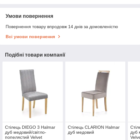
Умови повернення
Повернення товару впродовж 14 днів за домовленістю
Всі умови повернення
Подібні товари компанії
Стілець DIEGO 3 Halmar
Стілець CLARION Halmar
Стіл
дуб медовий/світло-
дуб медовий
дуб 
попелястий Velvet
Velv