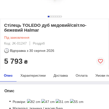
Стілець TOLEDO дуб медовий/світло-
бежевий Halmar
Під замовлення
Код: JK-01247
Роздріб
Відправка з
30 серпня 2026
5 793
₴
Опис
Характеристики
Доставка
Оплата
Умови п
Опис
Розміри:
82 cm
47 cm
51 cm
55 cm
Матеріал: тканина / масив бука