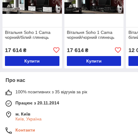
Вітальня Soho 1 Cama
Вітальня Soho 1 Cama
Віта
чорний/білий глянець
чорний/чорний глянець
біли
17 614
17 614
12 
₴
₴
Купити
Купити
Про нас
100% позитивних з 35 відгуків за рік
Працює з 20.11.2014
м. Київ
Київ, Україна
Контакти